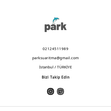
Elazığ Kömürhan Kavurma
Bolu Cezaevi
Moda Deniz Klübü
Kaşıbeyaz Lezzet Grubu
Koska Helvacısı
02124511989
Keban Et - Burger Yiyelim
parksuaritma@gmail.com
İstanbul / TÜRKİYE
Bizi Takip Edin