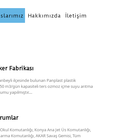
slarımız
Hakkımızda
İletişim
er Fabrikası
anbeyli ilçesinde bulunan Panplast plastik
250 m3/gün kapasiteli ters ozmoz içme suyu arıtma
umu yapılmıştır....
urumlar
 Okul Komutanlığı, Konya Ana Jet Üs Komutanlığı,
ndarma Komutanlığı, AKAR Savaş Gemisi, Tüm