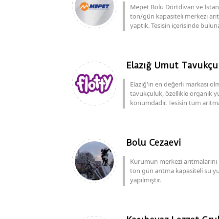
Mepet Bolu Dörtdivan ve İstanb
ton/gün kapasiteli merkezi ar
yaptık. Tesisin içerisinde bulun
Elazığ Umut Tavukçul
Elazığ'ın en değerli markası o
tavukçuluk, özellikle organik y
konumdadır. Tesisin tüm arıtmal
Bolu Cezaevi
Kurumun merkezi arıtmalarını r
ton gün arıtma kapasiteli su
yapılmıştır.