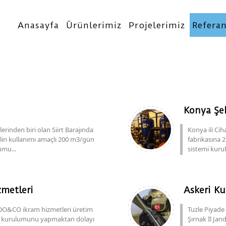
Anasayfa
Ürünlerimiz
Projelerimiz
Referan
Konya Şek
rinden biri olan Siirt Barajında
Konya ili Cih
lin kullanımı amaçlı 200 m3/gün
fabrikasına 
umu...
sistemi kurul
metleri
Askeri K
 DO&CO ikram hizmetleri üretim
Tuzle Piyade
nın kurulumunu yapmaktan dolayı
Şırnak İl Ja