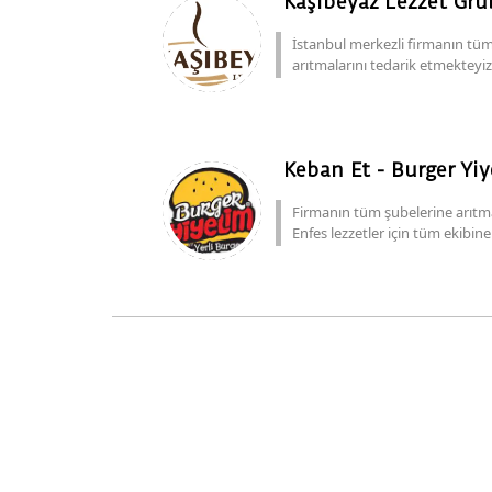
Kaşıbeyaz Lezzet Gr
İstanbul merkezli firmanın tü
arıtmalarını tedarik etmekteyi
Keban Et - Burger Yi
Firmanın tüm şubelerine arıtmal
Enfes lezzetler için tüm ekibine