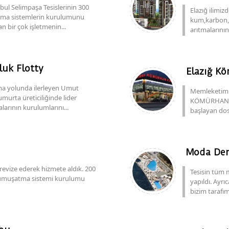
ul Selimpaşa Tesislerinin 300
Elazığ ilimiz
ıtma sistemlerin kurulumunu
kum,karbon,r
an bir çok işletmenin...
arıtmalarını
uk Flotty
Elazığ K
lma yolunda ilerleyen Umut
Memleketimi
umurta üreticiliğinde lider
KÖMÜRHANLI a
arının kurulumlarını...
başlayan dos
Moda Den
evize ederek hizmete aldık. 200
Tesisin tüm 
 yumuşatma sistemi kurulumu
yapıldı. Ayrı
bizim tarafı