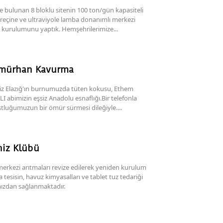
de bulunan 8 bloklu sitenin 100 ton/gün kapasiteli
eçine ve ultraviyole lamba donanımlı merkezi
n kurulumunu yaptık. Hemşehrilerimize...
ömürhan Kavurma
z Elazığ'ın burnumuzda tüten kokusu, Ethem
bimizin eşsiz Anadolu esnaflığı.Bir telefonla
tluğumuzun bir ömür sürmesi dileğiyle....
iz Klübü
merkezi arıtmaları revize edilerek yeniden kurulum
ca tesisin, havuz kimyasalları ve tablet tuz tedariği
mızdan sağlanmaktadır.