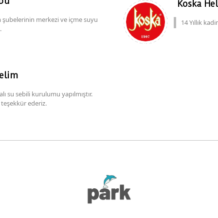
ubu
Koska Hel
m şubelerinin merkezi ve içme suyu
14 Yıllık ka
z.
yelim
ı su sebili kurulumu yapılmıştır.
 teşekkür ederiz.