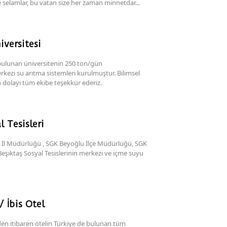
e selamlar, bu vatan size her zaman minnetdar...
iversitesi
bulunan üniversitenin 250 ton/gün
rkezi su arıtma sistemleri kurulmuştur. Bilimsel
n dolayı tüm ekibe teşekkür ederiz.
l Tesisleri
 İl Müdürlüğü , SGK Beyoğlu İlçe Müdürlüğü, SGK
eşiktaş Sosyal Tesislerinin merkezi ve içme suyu
/ İbis Otel
den itibaren otelin Türkiye de bulunan tüm