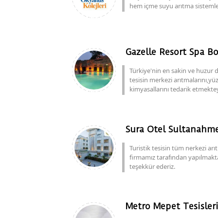
hem içme suyu arıtma sistem
Gazelle Resort Spa B
Türkiye'nin en sakin ve huzur d
tesisin merkezi arıtmalarını,y
kimyasallarını tedarik etmekteyi
Sura Otel Sultanahm
Turistik tesisin tüm nerkezi ar
firmamız tarafından yapılmaktadı
teşekkür ederiz.
Metro Mepet Tesisler