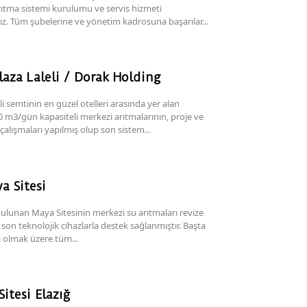
rıtma sistemi kurulumu ve servis hizmeti
z. Tüm şubelerine ve yönetim kadrosuna başarılar...
aza Laleli / Dorak Holding
li semtinin en güzel otelleri arasında yer alan
m3/gün kapasiteli merkezi arıtmalarının, proje ve
alışmaları yapılmış olup son sistem...
a Sitesi
bulunan Maya Sitesinin merkezi su arıtmaları revize
 son teknolojik cihazlarla destek sağlanmıştır. Başta
i olmak üzere tüm...
itesi Elazığ