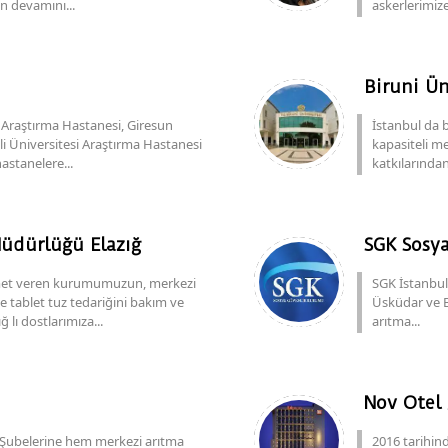
n devamını...
askerlerimiz
Biruni Ün
 Araştırma Hastanesi, Giresun
İstanbul da 
li Üniversitesi Araştırma Hastanesi
kapasiteli me
astanelere...
katkılarında
Müdürlüğü Elazığ
SGK Sosya
hizmet veren kurumumuzun, merkezi
SGK İstanbul
ve tablet tuz tedariğini bakım ve
Üsküdar ve B
 lı dostlarımıza...
arıtma...
Nov Otel 
 Şubelerine hem merkezi arıtma
2016 tarihin