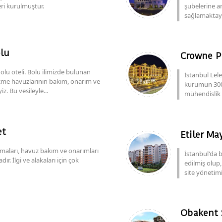
leri kurulmuştur.
şubelerine a
sağlamaktayı
olu
Crowne Pl
olu oteli. Bolu ilimizde bulunan
İstanbul Lele
üzme havuzlarının bakım, onarım ve
kurumun 300 
z. Bu vesileyle...
mühendislik ç
et
Etiler May
ıtmaları, havuz bakım ve onarımları
İstanbul'da 
r. İlgi ve alakaları için çok
edilmiş olup,
site yönetim
i
Obakent S