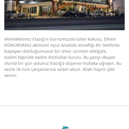
Biruni Üniversitesi
Karayolları 8. Bölge Müdürlüğü Elazığ
SGK Sosyal Tesisleri
Okyanus Kolejleri
Memleketimiz Elazığ'ın burnumuzda tüten kokusu, Ethem
KÖMÜRHANLI abimizin eşsiz Anadolu esnaflığı.Bir telefonla
Nov Otel / İbis Otel
başlayan dostluğumuzun bir ömür sürmesi dileğiyle.
Kadim köprüde kadim dostluklar kurulu. Bu yazıyı okuyan
Gazelle Resort Spa Bolu
olurda bir gün yolunuz Elazığ'a düşerse mutlaka uğrayın. Bu
Crowne Plaza Laleli / Dorak Holding
vesile ile tüm çalışanlarına selam olsun. Allah hayırlı işler
versin.
Sura Otel Sultanahmet
Etiler Maya Sitesi
Metro Mepet Tesisleri
Obakent Sitesi Elazığ
Elazığ Umut Tavukçuluk Flotty