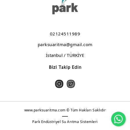
Elazığ Kömürhan Kavurma
Bolu Cezaevi
Moda Deniz Klübü
02124511989
Kaşıbeyaz Lezzet Grubu
parksuaritma@gmail.com
Koska Helvacısı
İstanbul / TÜRKİYE
Keban Et - Burger Yiyelim
Bizi Takip Edin
www.parksuaritma.com © Tüm Hakları Saklıdır
Wh
Park Endüstriyel Su Arıtma Sistemleri