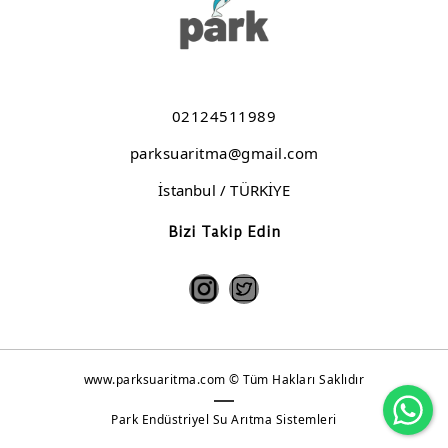
Elazığ Kömürhan Kavurma
Bolu Cezaevi
Moda Deniz Klübü
02124511989
Kaşıbeyaz Lezzet Grubu
parksuaritma@gmail.com
Koska Helvacısı
İstanbul / TÜRKİYE
Keban Et - Burger Yiyelim
Bizi Takip Edin
www.parksuaritma.com © Tüm Hakları Saklıdır
Wh
Park Endüstriyel Su Arıtma Sistemleri