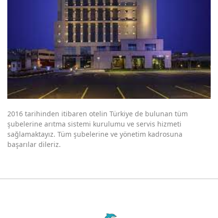
Biruni Üniversitesi
Karayolları 8. Bölge Müdürlüğü Elazığ
SGK Sosyal Tesisleri
Okyanus Kolejleri
Nov Otel / İbis Otel
Gazelle Resort Spa Bolu
2016 tarihinden itibaren otelin Türkiye de bulunan tüm
Crowne Plaza Laleli / Dorak Holding
şubelerine arıtma sistemi kurulumu ve servis hizmeti
sağlamaktayız. Tüm şubelerine ve yönetim kadrosuna
Sura Otel Sultanahmet
başarılar dileriz.
Etiler Maya Sitesi
Metro Mepet Tesisleri
Obakent Sitesi Elazığ
Elazığ Umut Tavukçuluk Flotty