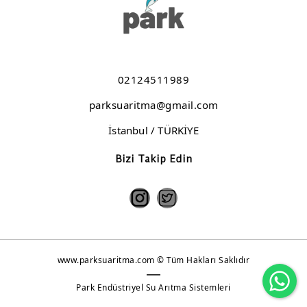
Elazığ Kömürhan Kavurma
Bolu Cezaevi
Moda Deniz Klübü
02124511989
Kaşıbeyaz Lezzet Grubu
parksuaritma@gmail.com
Koska Helvacısı
İstanbul / TÜRKİYE
Keban Et - Burger Yiyelim
Bizi Takip Edin
www.parksuaritma.com © Tüm Hakları Saklıdır
Wh
Park Endüstriyel Su Arıtma Sistemleri